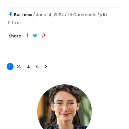
Business
June 14, 2022
16 Comments
jdi
0
Likes
Share
Posts
1.
2.
3.
4.
pagination