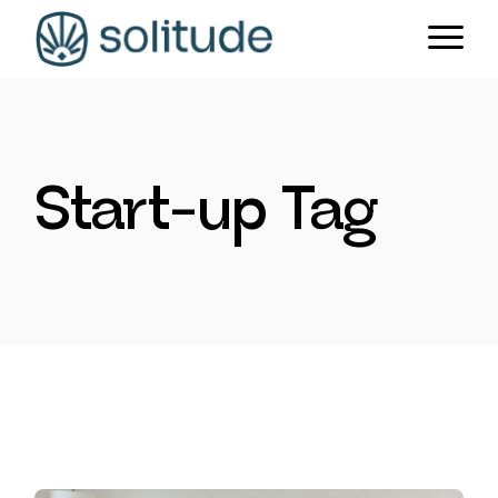
Skip
to
the
content
Start-up Tag