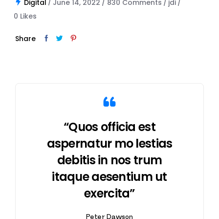
Digital
June 14, 2022
830 Comments
jdi
0
Likes
Share
“Quos officia est
aspernatur mo lestias
debitis in nos trum
itaque aesentium ut
exercita”
Peter Dawson