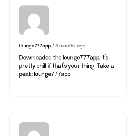
lounge777app
/
8 months ago
Downloaded the lounge777app. It’s
pretty chill if that’s your thing. Take a
peak:
lounge777app