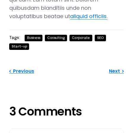
quibusdam blanditiis unde non
voluptatibus beatae ut
aliquid officiis.
Tags:
Business
Consulting
Corporate
SEO
Start-up
Previous
Next
3 Comments