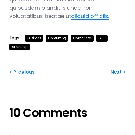
quibusdam blanditiis unde non
voluptatibus beatae ut
aliquid officiis.
Tags:
Business
Consulting
Corporate
SEO
Start-up
Previous
Next
10 Comments