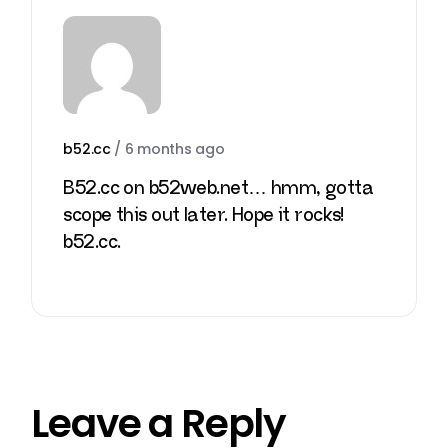
b52.cc
/
6 months ago
B52.cc on b52web.net… hmm, gotta
scope this out later. Hope it rocks!
b52.cc
.
Leave a Reply