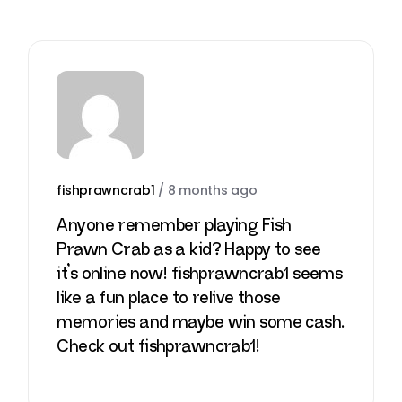
fishprawncrab1
/
8 months ago
Anyone remember playing Fish
Prawn Crab as a kid? Happy to see
it’s online now! fishprawncrab1 seems
like a fun place to relive those
memories and maybe win some cash.
Check out
fishprawncrab1
!