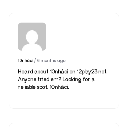
10nhâci
/
6 months ago
Heard about 10nhâci on 12play23.net.
Anyone tried em? Looking for a
reliable spot.
10nhâci
.